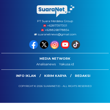
PT Suara Merdeka Group
‪+62817397301
+6288268178854
suaranetnews@gmail.com
MEDIA NETWORK
Analisanews
Yakusa.id
INFO IKLAN
KIRIM KARYA
REDAKSI
COPYRIGHT © 2026 SUARANET.ID - ALL RIGHTS RESERVED