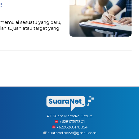
!
 memulai sesuatu yang baru,
lah tujuan atau target yang
PT Suara Merdeka Group
‪+62817397301
+6288268178854
suaranetnews@gmail.com