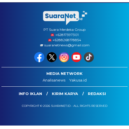
PT Suara Merdeka Group
‪+62817397301
+6288268178854
suaranetnews@gmail.com
MEDIA NETWORK
Analisanews
Yakusa.id
INFO IKLAN
KIRIM KARYA
REDAKSI
COPYRIGHT © 2026 SUARANET.ID - ALL RIGHTS RESERVED