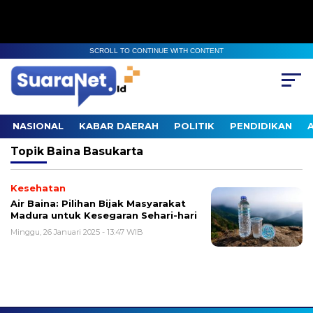
SCROLL TO CONTINUE WITH CONTENT
NASIONAL
KABAR DAERAH
POLITIK
PENDIDIKAN
Topik
Baina Basukarta
Kesehatan
Air Baina: Pilihan Bijak Masyarakat
Madura untuk Kesegaran Sehari-hari
Minggu, 26 Januari 2025 - 13:47 WIB