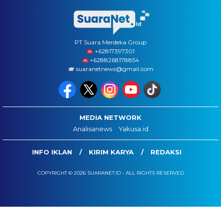
PT Suara Merdeka Group
‪+62817397301
+6288268178854
suaranetnews@gmail.com
MEDIA NETWORK
Analisanews
Yakusa.id
INFO IKLAN
KIRIM KARYA
REDAKSI
COPYRIGHT © 2026 SUARANET.ID - ALL RIGHTS RESERVED