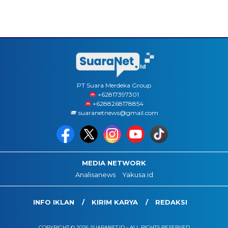
PT Suara Merdeka Group
‪+62817397301
+6288268178854
suaranetnews@gmail.com
MEDIA NETWORK
Analisanews
Yakusa.id
INFO IKLAN
KIRIM KARYA
REDAKSI
COPYRIGHT © 2026 SUARANET.ID - ALL RIGHTS RESERVED