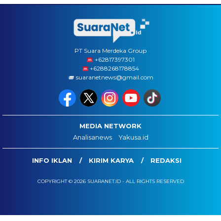
PT Suara Merdeka Group
‪+62817397301
+6288268178854
suaranetnews@gmail.com
MEDIA NETWORK
Analisanews
Yakusa.id
INFO IKLAN
KIRIM KARYA
REDAKSI
COPYRIGHT © 2026 SUARANET.ID - ALL RIGHTS RESERVED