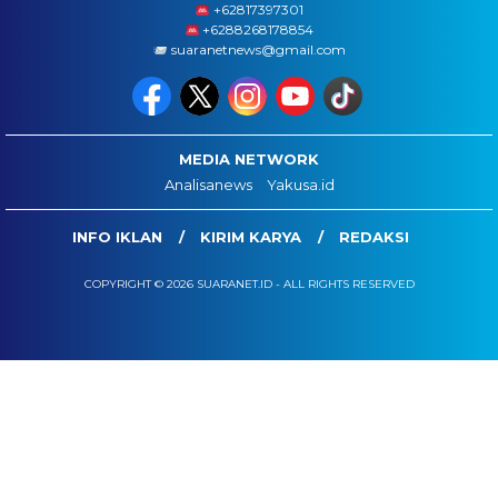
‪+62817397301
+6288268178854
suaranetnews@gmail.com
MEDIA NETWORK
Analisanews
Yakusa.id
INFO IKLAN
KIRIM KARYA
REDAKSI
COPYRIGHT © 2026 SUARANET.ID - ALL RIGHTS RESERVED