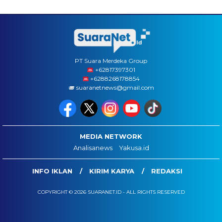
PT Suara Merdeka Group
‪+62817397301
+6288268178854
suaranetnews@gmail.com
MEDIA NETWORK
Analisanews
Yakusa.id
INFO IKLAN
KIRIM KARYA
REDAKSI
COPYRIGHT © 2026 SUARANET.ID - ALL RIGHTS RESERVED