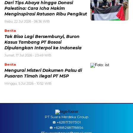
Dari Tips Abaya hingga Donasi
Palestina: Cara Icha Hakim
Menginspirasi Ratusan Ribu Pengikut
Rabu, 22 Jul 2026 - 06:36 WIB
Berita
Tak Bisa Lagi Bersembunyi, Buron
Kasus Tambang PT Bososi
Dipulangkan Interpol ke Indonesia
Jumat, 17 Jul 2026 - 23:49 WIB
Berita
Mengurai Misteri Dokumen Palsu di
Pusaran Timah Ilegal PT MSP
Minggu, 5 Jul 2026 - 10:52 WIB
PT Suara Merdeka Group
☎️ ‪+62817397301
☎️ +6288268178854
📨 suaranetnews@gmail.com