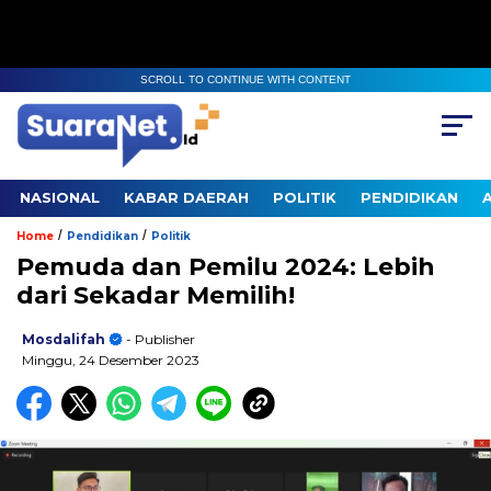
SCROLL TO CONTINUE WITH CONTENT
NASIONAL
KABAR DAERAH
POLITIK
PENDIDIKAN
/
/
Home
Pendidikan
Politik
Pemuda dan Pemilu 2024: Lebih
dari Sekadar Memilih!
Mosdalifah
- Publisher
Minggu, 24 Desember 2023