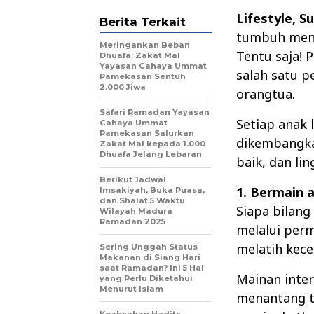
Lifestyle, 
Berita Terkait
tumbuh menja
Meringankan Beban
Tentu saja!
Dhuafa: Zakat Mal
Yayasan Cahaya Ummat
salah satu p
Pamekasan Sentuh
2.000 Jiwa
orangtua.
Safari Ramadan Yayasan
Setiap anak 
Cahaya Ummat
Pamekasan Salurkan
dikembangkan
Zakat Mal kepada 1.000
Dhuafa Jelang Lebaran
baik, dan l
Berikut Jadwal
1. Bermain 
Imsakiyah, Buka Puasa,
dan Shalat 5 Waktu
Siapa bilang
Wilayah Madura
Ramadan 2025
melalui perm
melatih kece
Sering Unggah Status
Makanan di Siang Hari
saat Ramadan? Ini 5 Hal
Mainan inter
yang Perlu Diketahui
Menurut Islam
menantang t