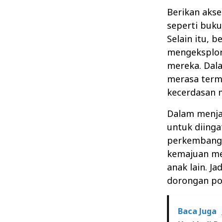
Berikan aks
seperti buku
Selain itu, 
mengeksplor
mereka. Dal
merasa term
kecerdasan m
Dalam menjal
untuk diinga
perkembanga
kemajuan m
anak lain. J
dorongan pos
Baca Juga