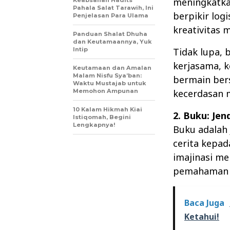
meningkatka
Keabsahan Hadits
Pahala Salat Tarawih, Ini
berpikir lo
Penjelasan Para Ulama
kreativitas 
Panduan Shalat Dhuha
dan Keutamaannya, Yuk
Intip
Tidak lupa,
kerjasama, k
Keutamaan dan Amalan
Malam Nisfu Sya’ban:
bermain bers
Waktu Mustajab untuk
Memohon Ampunan
kecerdasan 
10 Kalam Hikmah Kiai
2. Buku: Jen
Istiqomah, Begini
Lengkapnya!
Buku adalah 
cerita kepa
imajinasi m
pemahaman m
Baca Juga
Ketahui!