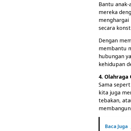
Bantu anak-
mereka deng
menghargai 
secara konst
Dengan memo
membantu me
hubungan ya
kehidupan d
4. Olahraga
Sama seperti
kita juga me
tebakan, at
membangun k
Baca Juga