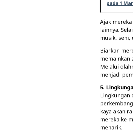
pada 1 Mar
Ajak mereka 
lainnya. Sela
musik, seni,
Biarkan mere
memainkan al
Melalui olah
menjadi pemi
5. Lingkung
Lingkungan 
perkembanga
kaya akan r
mereka ke m
menarik.