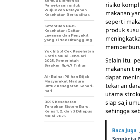
Semua Elemen di
risiko kompli
Pamekasan untuk
Wujudkan Pelayanan
makanan yang
Kesehatan Berkualitas
seperti maka
Ketentuan BPJS
produk susu 
Kesehatan: Daftar
Layanan dan Penyakit
meningkatka
yang Tidak Ditanggung
memperburuk
Yuk Intip! Cek Kesehatan
Gratis Mulai Februari
Selain itu, 
2025, Pemerintah
Siapkan Rp4,7 Triliun
makanan tin
dapat menin
Air Baina: Pilihan Bijak
Masyarakat Madura
tekanan dara
untuk Kesegaran Sehari-
hari
utama strok
siap saji u
BPJS Kesehatan
Terapkan Sistem Baru,
sehingga seb
Kelas 1, 2, dan 3 Dihapus
Mulai 2025
Baca Juga
Sengketa P