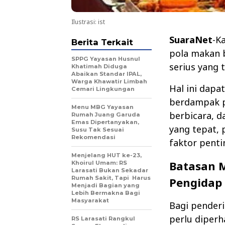
Ilustrasi: ist
SuaraNet
-K
Berita Terkait
pola makan b
SPPG Yayasan Husnul
serius yang 
Khatimah Diduga
Abaikan Standar IPAL,
Warga Khawatir Limbah
Hal ini dap
Cemari Lingkungan
berdampak p
Menu MBG Yayasan
berbicara, d
Rumah Juang Garuda
Emas Dipertanyakan,
yang tepat, 
Susu Tak Sesuai
Rekomendasi
faktor penti
Menjelang HUT ke-23,
Batasan M
Khoirul Umam: RS
Larasati Bukan Sekadar
Rumah Sakit, Tapi Harus
Pengidap 
Menjadi Bagian yang
Lebih Bermakna Bagi
Masyarakat
Bagi pender
perlu diper
RS Larasati Rangkul