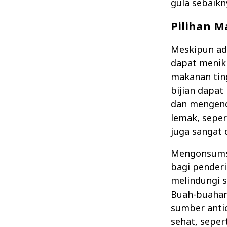
gula sebaikn
Pilihan M
Meskipun ad
dapat menik
makanan ting
bijian dapa
dan mengenda
lemak, seper
juga sangat 
Mengonsumsi
bagi pender
melindungi s
Buah-buahan 
sumber antio
sehat, seper