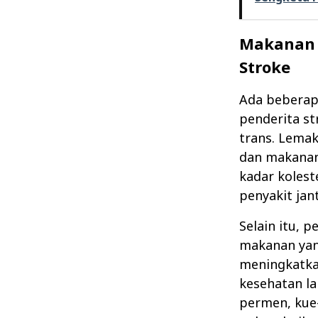
Makanan y
Stroke
Ada beberapa
penderita s
trans. Lema
dan makanan
kadar kolest
penyakit jan
Selain itu, 
makanan yan
meningkatkan
kesehatan l
permen, kue